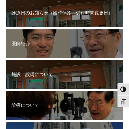
診療日のお知らせ（臨時休診 受付時間変更日）
医師紹介
施設、設備について
白黒
文字
診療について