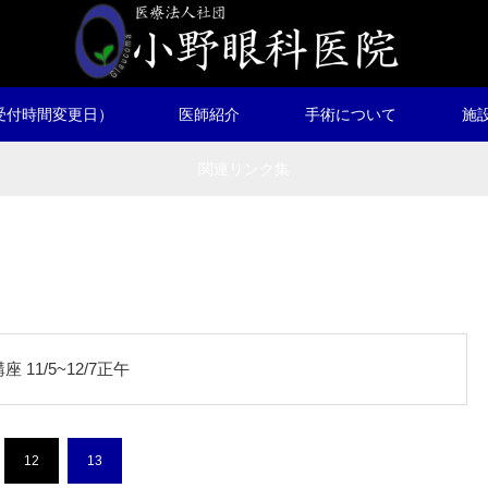
受付時間変更日）
医師紹介
手術について
施
関連リンク集
1/5~12/7正午
12
13