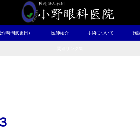
受付時間変更日）
医師紹介
手術について
施
関連リンク集
３