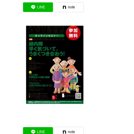
LINE
note
LINE
note