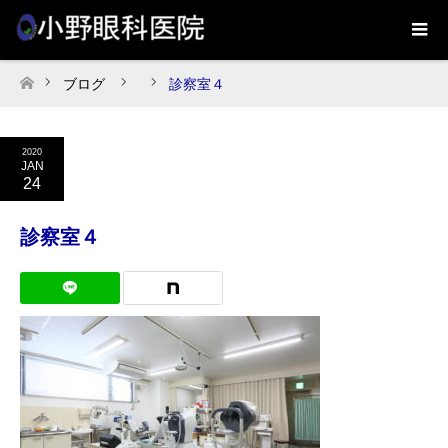
ブログ
診察室４
ホーム
2020
JAN
24
診察室４