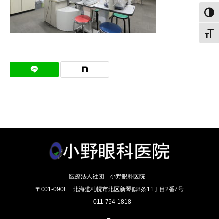
白黒
文字
医療法人社団 小野眼科医院
〒001-0908 北海道札幌市北区新琴似8条11丁目2番7号
011-764-1818
RSS