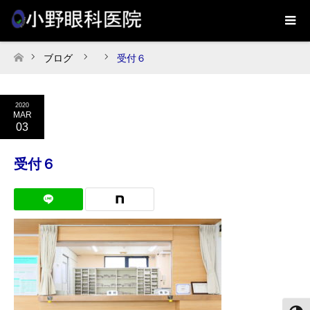
ブログ
受付６
ホーム
2020
MAR
03
受付６