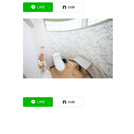
LINE
note
LINE
note