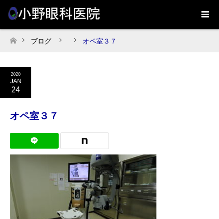
ブログ
オペ室３７
ホーム
2020
JAN
24
オペ室３７