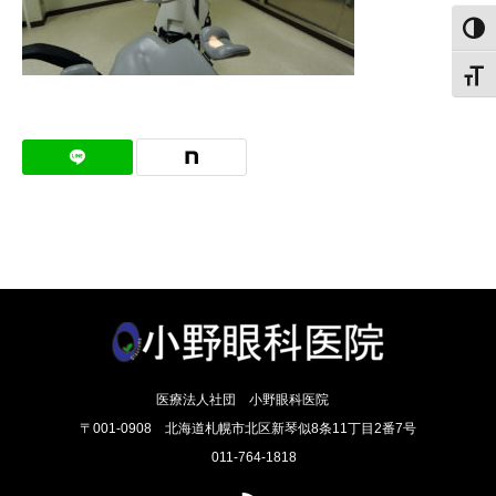
白黒
文字
医療法人社団 小野眼科医院
〒001-0908 北海道札幌市北区新琴似8条11丁目2番7号
011-764-1818
RSS